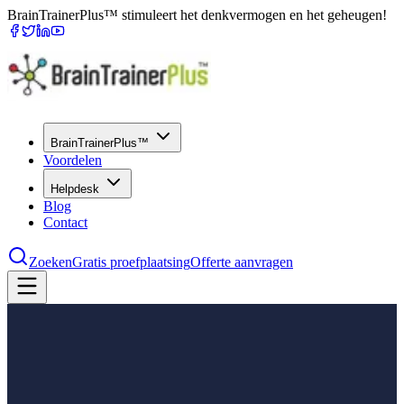
BrainTrainerPlus™ stimuleert het denkvermogen en het geheugen!
BrainTrainerPlus™
Voordelen
Helpdesk
Blog
Contact
Zoeken
Gratis proefplaatsing
Offerte aanvragen