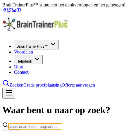
BrainTrainerPlus™ stimuleert het denkvermogen en het geheugen!
BrainTrainerPlus™
Voordelen
Helpdesk
Blog
Contact
Zoeken
Gratis proefplaatsing
Offerte aanvragen
Waar bent u naar op zoek?