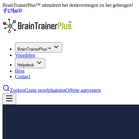
BrainTrainerPlus™ stimuleert het denkvermogen en het geheugen!
BrainTrainerPlus™
Voordelen
Helpdesk
Blog
Contact
Zoeken
Gratis proefplaatsing
Offerte aanvragen