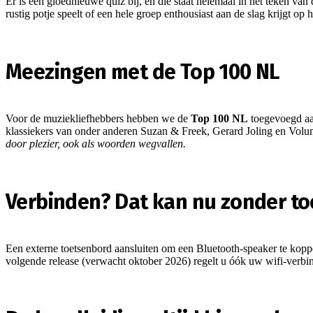
Er is een gloednieuwe quiz bij, en die staat helemaal in het teken van
rustig potje speelt of een hele groep enthousiast aan de slag krijgt 
Meezingen met de Top 100 NL
Voor de muziekliefhebbers hebben we de
Top 100 NL
toegevoegd aa
klassiekers van onder anderen Suzan & Freek, Gerard Joling en Vol
door plezier, ook als woorden wegvallen.
Verbinden? Dat kan nu zonder t
Een externe toetsenbord aansluiten om een Bluetooth-speaker te koppe
volgende release (verwacht oktober 2026) regelt u óók uw wifi-verbin