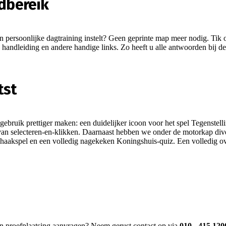
ndbereik
 persoonlijke dagtraining instelt? Geen geprinte map meer nodig. Tik 
 handleiding en andere handige links. Zo heeft u alle antwoorden bij d
tst
s gebruik prettiger maken: een duidelijker icoon voor het spel Tegenstell
ats van selecteren-en-klikken. Daarnaast hebben we onder de motorkap d
schaakspel en een volledig nagekeken Koningshuis-quiz. Een volledig ov
een proefplaatsing aanvragen? Neem gerust contact op via
010 - 415 120