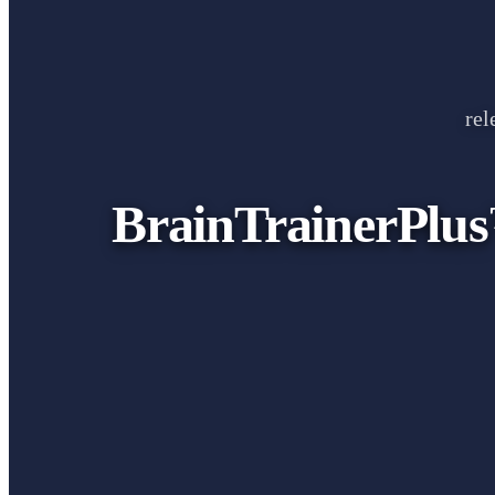
rel
BrainTrainerPlus™