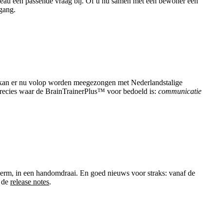
k niveau een passende vraag bij. Of u nu samen met één bewoner een
 gang.
kan er nu volop worden meegezongen met Nederlandstalige
recies waar de BrainTrainerPlus™ voor bedoeld is:
communicatie
cherm, in een handomdraai. En goed nieuws voor straks: vanaf de
n de
release notes
.