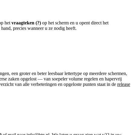
op het
vraagteken (?)
op het scherm en u opent direct het
e hand, precies wanneer u ze nodig heeft.
ingen, een groter en beter leesbaar lettertype op meerdere schermen,
iverse zaken opgelost — van soepeler volume regelen en hapervrij
erzicht van alle verbeteringen en opgeloste punten staat in de
release
0
of mail naar
info@btp.nl
. We laten u graag zien wat v22 in uw