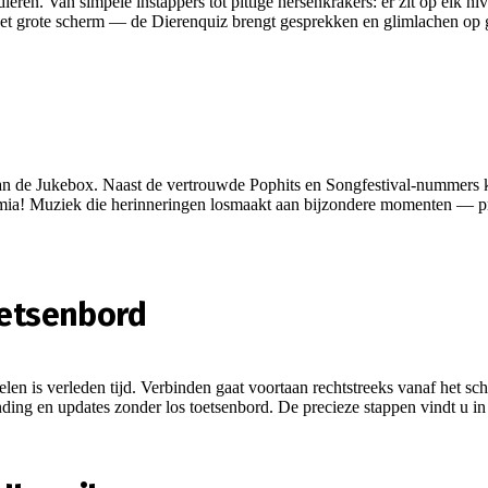
 dieren. Van simpele instappers tot pittige hersenkrakers: er zit op el
op het grote scherm — de Dierenquiz brengt gesprekken en glimlachen op
n de Jukebox. Naast de vertrouwde Pophits en Songfestival-nummers 
umia! Muziek die herinneringen losmaakt aan bijzondere momenten — p
oetsenbord
len is verleden tijd. Verbinden gaat voortaan rechtstreeks vanaf het s
ding en updates zonder los toetsenbord. De precieze stappen vindt u i