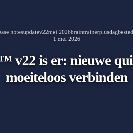
ease notes
update
v22
mei 2026
braintrainerplus
dagbeste
1 mei 2026
 v22 is er: nieuwe qu
moeiteloos verbinden