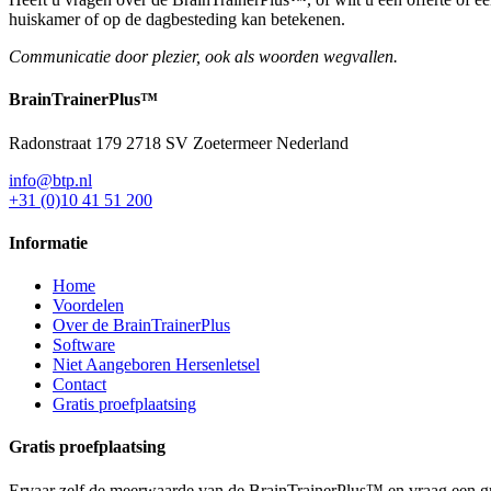
huiskamer of op de dagbesteding kan betekenen.
Communicatie door plezier, ook als woorden wegvallen.
BrainTrainer
Plus™
Radonstraat 179 2718 SV Zoetermeer Nederland
info@btp.nl
+31 (0)10 41 51 200
Informatie
Home
Voordelen
Over de BrainTrainerPlus
Software
Niet Aangeboren Hersenletsel
Contact
Gratis proefplaatsing
Gratis proefplaatsing
Ervaar zelf de meerwaarde van de BrainTrainerPlus™ en vraag een grat