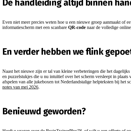
De handleiding altijd binnen ha
Even niet meer precies weten hoe u een nieuwe groep aanmaakt of een
informatiescherm met een scanbare
QR-code
naar de volledige online
En verder hebben we flink gepoe
Naast het nieuwe zijn er tal van kleine verbeteringen die het dagelijk
en puzzelstukjes die u nu intuïtief over het scherm versleept in pla
afspelen van alle jukeboxen tot Nederlandstalige helpteksten bij het 
notes van mei 2026
.
Benieuwd geworden?
Heeft u vragen over de BrainTrainerPlus™, of wilt u een offerte of 